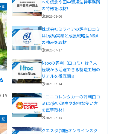
への信念や田中賢規法律事務所
一覧
の特徴を取材!
2026-08-06
株式会社ミライアの評判口コミ
は?成約実績と成長戦略型M&A
の強みを取材
2026-07-17
Ntocの評判（口コミ）は？未
経験から活躍できる製造工場の
リアルを徹底調査
る
2026-07-14
6.19
ニコニコレンタカーの評判口コ
ミは?安い理由やお得な使い方
を直撃取材!
2026-07-13
一覧
クエスタ(物販オンラインスク