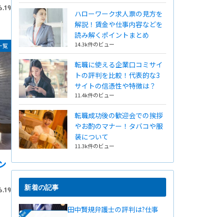
6.19
ハローワーク求人票の見方を
解説！賃金や仕事内容などを
読み解くポイントまとめ
14.3k件のビュー
一覧
転職に使える企業口コミサイ
トの評判を比較！代表的な3
サイトの信憑性や特徴は？
11.4k件のビュー
転職成功後の歓迎会での挨拶
やお酌のマナー！タバコや服
装について
11.3k件のビュー
ン
新着の記事
6.19
田中賢規弁護士の評判は?仕事