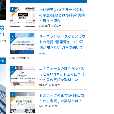
松村謙三(ハズキルーペ会長)
の学歴/経歴とは?評判の実績
と現在を調査!
325.2k件のビュー
境
材！
キーネットワークからスカウ
6.19
トの電話!?情報源/口コミ/評
判が知りたい!取材で聞いて
みた!
216.7k件のビュー
一覧
ニナファームの評判がヤバい
ほど良い?!ネット上の口コミ
や効果の真相を取材した
91.6k件のビュー
トスワークの正体!評判/口コ
ミから考察した実態とは!?
53.1k件のビュー