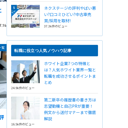
ネクステージの評判やばい悪
と
い?口コミひどい?中古車売
買/採用を取材!
7.16
37.3k件のビュー
一覧
転職に役立つ人気ノウハウ記事
ホワイト企業7つの特徴と
は？人気ホワイト業界一覧と
転職を成功させるポイントま
とめ
24.9k件のビュー
第二新卒の履歴書の書き方は
志望動機と自己PRが重要！
例文から送付マナーまで徹底
評
解説
16.5k件のビュー