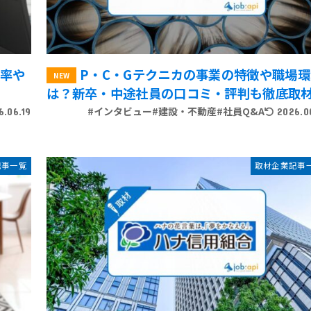
職率や
P・C・Gテクニカの事業の特徴や職場環
は？新卒・中途社員の口コミ・評判も徹底取
#インタビュー
#建設・不動産
#社員Q&A
6.06.19
2026.0
記事一覧
取材企業記事