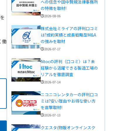
への信念や田中賢規法律事務所
の特徴を取材!
2026-08-06
ルを
株式会社ミライアの評判口コミ
は?成約実績と成長戦略型M&A
く働
の強みを取材
2026-07-17
Ntocの評判（口コミ）は？未
経験から活躍できる製造工場の
リアルを徹底調査
2026-07-14
ニコニコレンタカーの評判口コ
ミは?安い理由やお得な使い方
を直撃取材!
2026-07-13
クエスタ(物販オンラインスク