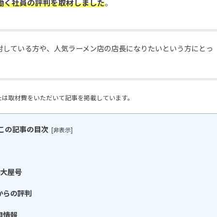
働く社員の評判を取材しました
。
討している方や、人気ラーメン店の店長になりたいという方にとっ
。
たは取材費をいただいて記事を掲載しています。
この記事の目次
[
非表示
]
4大屋号
からの評判
用情報