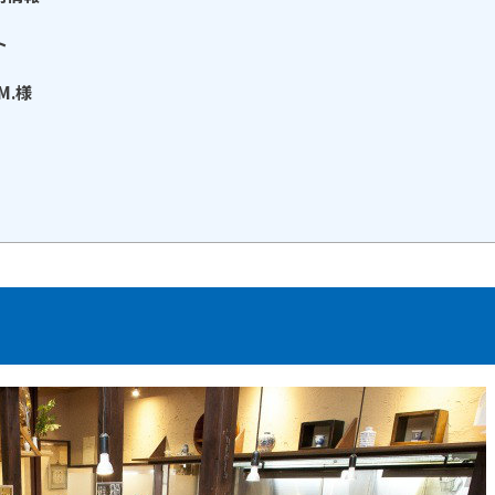
ト
M.様