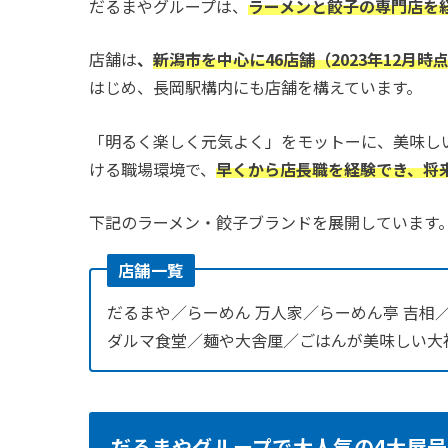
だるまやグループは、
ラーメンと餃子の専門店を
店舗は
、
新潟市を中心に46店舗（2023年12月時
はじめ、長岡駅構内にも店舗を構えています。
「明るく楽しく元気よく」をモットーに、美味し
ける職場環境で、
早くから店長職を経験でき、将
下記のラーメン・餃子ブランドを展開しています
店舗一覧
だるまや／らーめん 万人家／らーめん亭 吉相
ダルマ食堂／麺や大舎厘／ごはんが美味しい大福家
だるまやグループで大人気の4大屋号