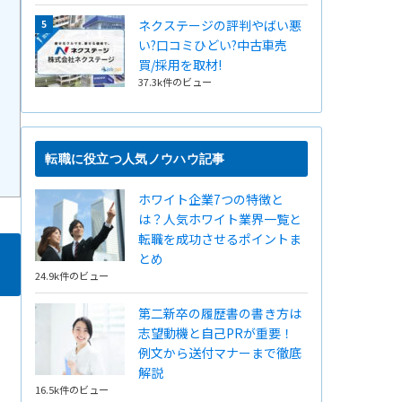
ネクステージの評判やばい悪
い?口コミひどい?中古車売
買/採用を取材!
37.3k件のビュー
転職に役立つ人気ノウハウ記事
ホワイト企業7つの特徴と
は？人気ホワイト業界一覧と
転職を成功させるポイントま
とめ
24.9k件のビュー
第二新卒の履歴書の書き方は
志望動機と自己PRが重要！
例文から送付マナーまで徹底
解説
16.5k件のビュー