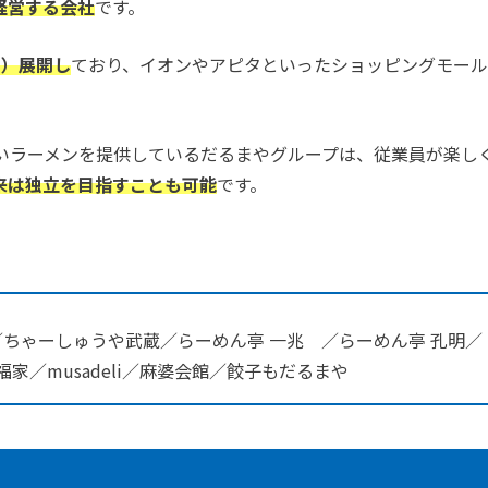
経営する会社
です。
点）展開し
ており、イオンやアピタといったショッピングモー
いラーメンを提供しているだるまやグループは、従業員が楽し
来は独立を目指すことも可能
です。
。
／ちゃーしゅうや武蔵／らーめん亭 一兆 ／らーめん亭 孔明／
／musadeli／麻婆会館／餃子もだるまや