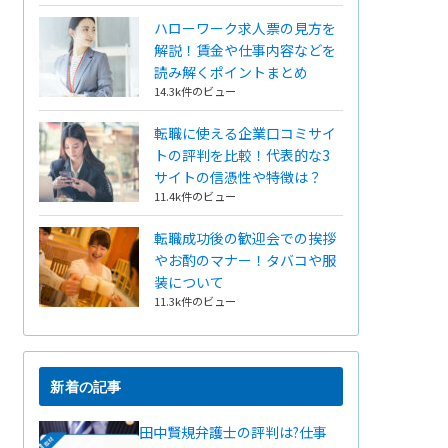
ハローワーク求人票の見方を
解説！賃金や仕事内容などを
読み解くポイントまとめ
14.3k件のビュー
転職に使える企業口コミサイ
トの評判を比較！代表的な3
サイトの信憑性や特徴は？
11.4k件のビュー
転職成功後の歓迎会での挨拶
やお酌のマナー！タバコや服
装について
11.3k件のビュー
新着の記事
田中賢規弁護士の評判は?仕事