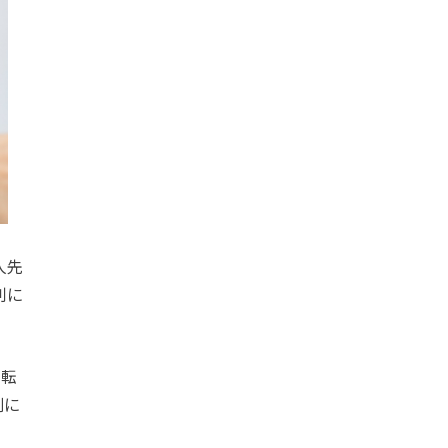
人先
利に
、転
剣に