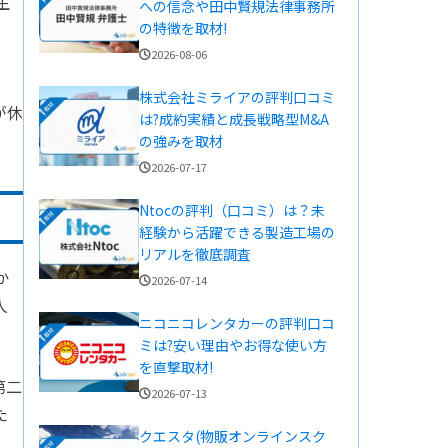
生
への信念や田中賢規法律事務所
の特徴を取材!
2026-08-06
、
株式会社ミライアの評判口コミ
が休
は?成約実績と成長戦略型M&A
の強みを取材
2026-07-17
Ntocの評判（口コミ）は？未
経験から活躍できる製造工場の
リアルを徹底調査
か
2026-07-14
人
ニコニコレンタカーの評判口コ
ミは?安い理由やお得な使い方
を直撃取材!
第二
2026-07-13
た
クエスタ(物販オンラインスク