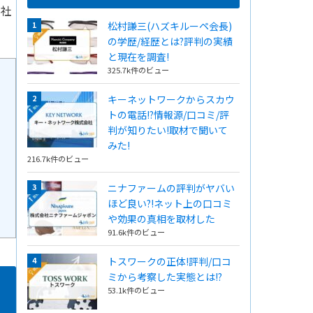
本社
松村謙三(ハズキルーペ会長)
の学歴/経歴とは?評判の実績
と現在を調査!
325.7k件のビュー
キーネットワークからスカウ
トの電話!?情報源/口コミ/評
判が知りたい!取材で聞いて
みた!
216.7k件のビュー
ニナファームの評判がヤバい
ほど良い?!ネット上の口コミ
や効果の真相を取材した
91.6k件のビュー
トスワークの正体!評判/口コ
ミから考察した実態とは!?
53.1k件のビュー