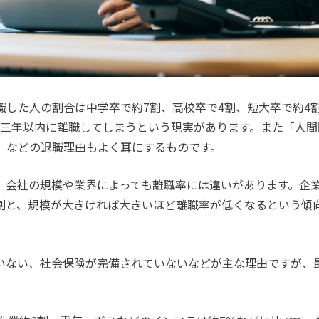
した人の割合は中学卒で約7割、高校卒で4割、短大卒で約4
が三年以内に離職してしまうという現実があります。また「人間
」などの退職理由もよく耳にするものです。
、会社の規模や業界によっても離職率には違いがあります。企
約2割と、規模が大きければ大きいほど離職率が低くなるという傾
いない、社会保険が完備されていないなどが主な理由ですが、