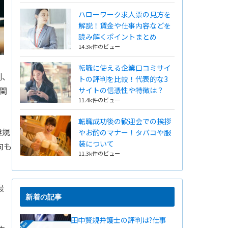
ハローワーク求人票の見方を
解説！賃金や仕事内容などを
読み解くポイントまとめ
14.3k件のビュー
転職に使える企業口コミサイ
割、
トの評判を比較！代表的な3
関
サイトの信憑性や特徴は？
11.4k件のビュー
転職成功後の歓迎会での挨拶
業規
やお酌のマナー！タバコや服
装について
向も
11.3k件のビュー
最
新着の記事
田中賢規弁護士の評判は?仕事