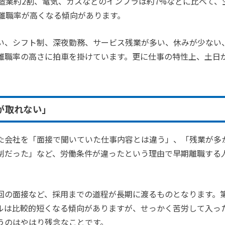
造業約2割、電気、ガスなどのインフラは約7%などに比べて、
離職率が高くなる傾向があります。
い、シフト制、深夜勤務、サービス残業が多い、休みが少ない
離職率の高さに拍車を掛けています。更に仕事の特性上、土日
。
が取れない」
た会社を「面接で聞いていた仕事内容とは違う」、「残業が多
制だった」など、労働条件が違ったという理由で早期離職する
回の面接など、採用までの道程が長期に渡るものとなります。
ルは比較的短くなる傾向がありますが、せっかく苦労して入っ
うのはやはり残念なことです。