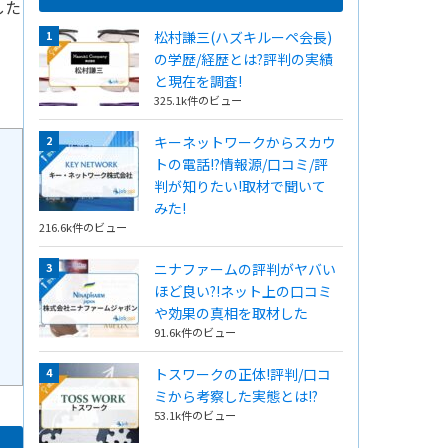
した
松村謙三(ハズキルーペ会長)
の学歴/経歴とは?評判の実績
と現在を調査!
325.1k件のビュー
キーネットワークからスカウ
トの電話!?情報源/口コミ/評
判が知りたい!取材で聞いて
みた!
216.6k件のビュー
ニナファームの評判がヤバい
ほど良い?!ネット上の口コミ
や効果の真相を取材した
91.6k件のビュー
トスワークの正体!評判/口コ
ミから考察した実態とは!?
53.1k件のビュー