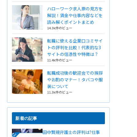
ハローワーク求人票の見方を
解説！賃金や仕事内容などを
読み解くポイントまとめ
14.3k件のビュー
転職に使える企業口コミサイ
トの評判を比較！代表的な3
サイトの信憑性や特徴は？
11.4k件のビュー
転職成功後の歓迎会での挨拶
やお酌のマナー！タバコや服
装について
11.3k件のビュー
新着の記事
田中賢規弁護士の評判は?仕事