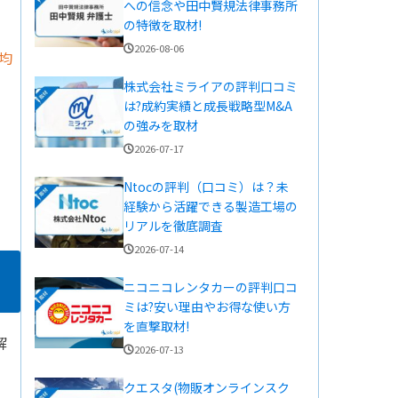
への信念や田中賢規法律事務所
の特徴を取材!
2026-08-06
平均
株式会社ミライアの評判口コミ
は?成約実績と成長戦略型M&A
の強みを取材
2026-07-17
Ntocの評判（口コミ）は？未
経験から活躍できる製造工場の
リアルを徹底調査
2026-07-14
ニコニコレンタカーの評判口コ
ミは?安い理由やお得な使い方
を直撃取材!
解
2026-07-13
クエスタ(物販オンラインスク