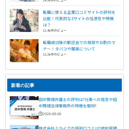
転職に使える企業口コミサイトの評判を
比較！代表的な3サイトの信憑性や特徴
は？
11.4k件のビュー
転職成功後の歓迎会での挨拶やお酌のマ
ナー！タバコや服装について
11.3k件のビュー
新着の記事
田中賢規弁護士の評判は?仕事への信念や田
中賢規法律事務所の特徴を取材!
2026-08-06
株式会社ミライアの評判口コミは?成約実績