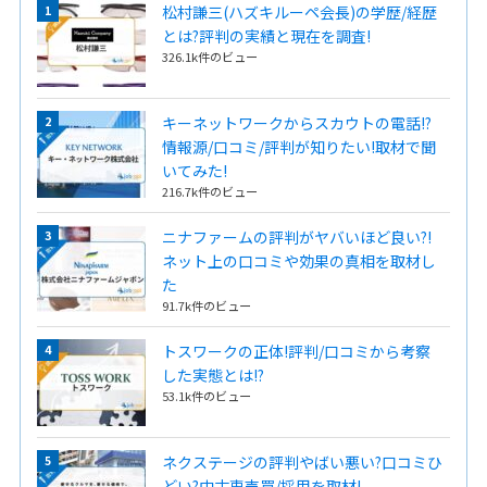
松村謙三(ハズキルーペ会長)の学歴/経歴
とは?評判の実績と現在を調査!
326.1k件のビュー
キーネットワークからスカウトの電話!?
情報源/口コミ/評判が知りたい!取材で聞
いてみた!
216.7k件のビュー
ニナファームの評判がヤバいほど良い?!
ネット上の口コミや効果の真相を取材し
た
91.7k件のビュー
トスワークの正体!評判/口コミから考察
した実態とは!?
53.1k件のビュー
ネクステージの評判やばい悪い?口コミひ
どい?中古車売買/採用を取材!