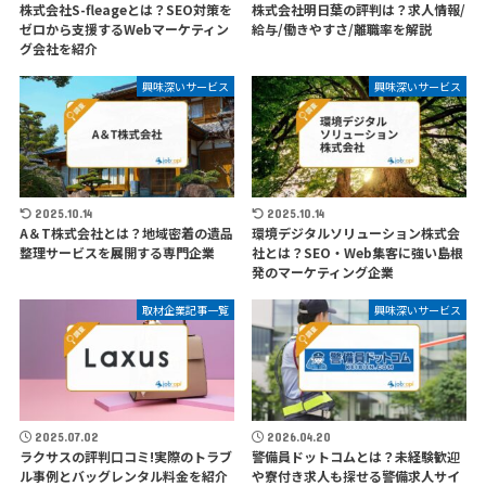
株式会社S-fleageとは？SEO対策を
株式会社明日葉の評判は？求人情報/
ゼロから支援するWebマーケティン
給与/働きやすさ/離職率を解説
グ会社を紹介
興味深いサービス
興味深いサービス
2025.10.14
2025.10.14
A＆T株式会社とは？地域密着の遺品
環境デジタルソリューション株式会
整理サービスを展開する専門企業
社とは？SEO・Web集客に強い島根
発のマーケティング企業
取材企業記事一覧
興味深いサービス
2025.07.02
2026.04.20
ラクサスの評判口コミ!実際のトラブ
警備員ドットコムとは？未経験歓迎
ル事例とバッグレンタル料金を紹介
や寮付き求人も探せる警備求人サイ