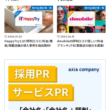
取材企業記事一覧
取材企業記事一覧
2026.01.22
2025.06.18
HappyTryとは?評判口コミ/料金/機
dmobileの評判口コミ怪しい?料金
能/掲載店舗の導入事例を独自取材!
プランやJTBC取扱店の魅力を調査!