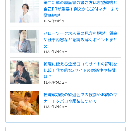
第二新卒の履歴書の書き方は志望動機と
自己PRが重要！例文から送付マナーまで
徹底解説
16.5k件のビュー
ハローワーク求人票の見方を解説！賃金
や仕事内容などを読み解くポイントまと
め
14.3k件のビュー
転職に使える企業口コミサイトの評判を
比較！代表的な3サイトの信憑性や特徴
は？
11.4k件のビュー
転職成功後の歓迎会での挨拶やお酌のマ
ナー！タバコや服装について
11.3k件のビュー