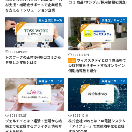
コミ!商品/サンプル/採用情報を調査!
材支援・補助金サポートで企業成長
を支えるITソリューション企業
取材企業記事一覧
興味深いサービス
2024.09.09
2026.05.19
トスワークの正体!評判/口コミから
ウィズスタディとは？低価格で
考察した実態とは!?
受験対策をサポートするオンライン
個別指導塾を紹介
興味深いサービス
興味深いサービス
2026.03.27
2025.10.14
ヴェルチュとは？婚活・恋活から結
株式会社IVRyとは？AI電話システム
婚までを支援するブライダル情報サ
「アイブリー」で業務効率化を支援
イトを紹介
するDX企業