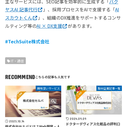
主なサービスには、SEO記事を効率的に生成する「
バク
ヤスAI 記事代行
」、採用プロセスをAIで支援する「
AI
スカウトくん
」、組織のDX推進をサポートするコンサ
ルティング等の
AI × DX支援
があります。
#TechSuite株式会社
IT・通信
RECOMMEND
興味深いサービス
取材企業記事一覧
2024.09.09
2025.10.14
ドクターデヴィアス化粧品の評判口
株式会社セルバとは？Web開発・人