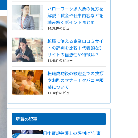
ハローワーク求人票の見方を
解説！賃金や仕事内容などを
読み解くポイントまとめ
14.3k件のビュー
転職に使える企業口コミサイ
トの評判を比較！代表的な3
サイトの信憑性や特徴は？
11.4k件のビュー
転職成功後の歓迎会での挨拶
やお酌のマナー！タバコや服
装について
11.3k件のビュー
新着の記事
田中賢規弁護士の評判は?仕事