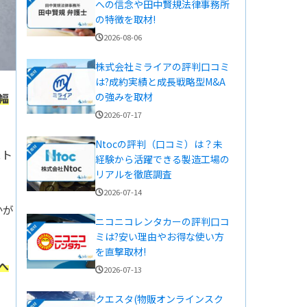
への信念や田中賢規法律事務所
の特徴を取材!
2026-08-06
株式会社ミライアの評判口コミ
は?成約実績と成長戦略型M&A
の強みを取材
幅
2026-07-17
Ntocの評判（口コミ）は？未
スト
経験から活躍できる製造工場の
リアルを徹底調査
2026-07-14
かが
ニコニコレンタカーの評判口コ
ミは?安い理由やお得な使い方
を直撃取材!
へ
2026-07-13
クエスタ(物販オンラインスク