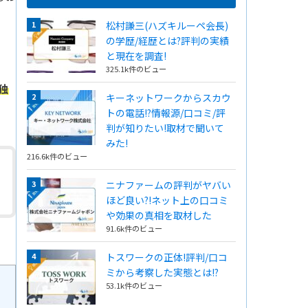
松村謙三(ハズキルーペ会長)
の学歴/経歴とは?評判の実績
と現在を調査!
325.1k件のビュー
独
キーネットワークからスカウ
トの電話!?情報源/口コミ/評
判が知りたい!取材で聞いて
みた!
216.6k件のビュー
ニナファームの評判がヤバい
ほど良い?!ネット上の口コミ
や効果の真相を取材した
91.6k件のビュー
トスワークの正体!評判/口コ
ミから考察した実態とは!?
53.1k件のビュー