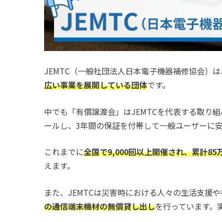
JEMTC（一般社団法人日本電子機器補修協会）は
広い事業を展開している団体
です。
中でも「有償譲渡会」はJEMTCを代表する取り
ールし、3年間の保証を付帯して一般ユーザーに
これまでに
全国で9,000回以上開催され、累計8
えます。
また、JEMTCは災害時における人々の生活支援
の通信端末機材の無償貸し出し
を行っています。