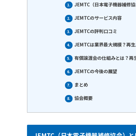
JEMTC（日本電子機器補修
1.
JEMTCのサービス内容
2.
JEMTCの評判口コミ
3.
JEMTCは業界最大規模？再
4.
有償譲渡会の仕組みとは？再
5.
JEMTCの今後の展望
6.
まとめ
7.
協会概要
8.
JEMTC（日本電子機器補修協会）と