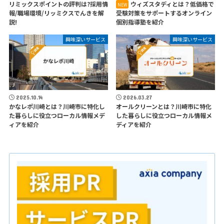
リミックスポイントの評判は?採用情
ウィズスタディとは？低価格で
報/職場環境/リッミクスでんきを解
受験対策をサポートするオンライン
説!
個別指導塾を紹介
興味深いサービス
興味深いサービス
2025.10.14
2026.03.27
かなレポ川崎とは？川崎市に特化し
オールクリーンとは？川崎市に特化
た暮らしに役立つローカル情報メデ
した暮らしに役立つローカル情報メ
ィアを紹介
ディアを紹介