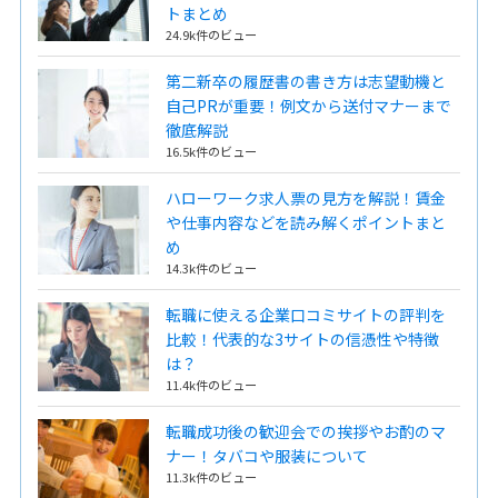
トまとめ
24.9k件のビュー
第二新卒の履歴書の書き方は志望動機と
自己PRが重要！例文から送付マナーまで
徹底解説
16.5k件のビュー
ハローワーク求人票の見方を解説！賃金
や仕事内容などを読み解くポイントまと
め
14.3k件のビュー
転職に使える企業口コミサイトの評判を
比較！代表的な3サイトの信憑性や特徴
は？
11.4k件のビュー
転職成功後の歓迎会での挨拶やお酌のマ
ナー！タバコや服装について
11.3k件のビュー