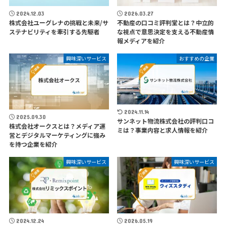
2024.12.03
2026.03.27
株式会社ユーグレナの挑戦と未来/サ
不動産の口コミ評判堂とは？中立的
ステナビリティを牽引する先駆者
な視点で意思決定を支える不動産情
報メディアを紹介
興味深いサービス
おすすめの企業
2024.11.14
2025.09.30
サンネット物流株式会社の評判口コ
株式会社オークスとは？メディア運
ミは？事業内容と求人情報を紹介
営とデジタルマーケティングに強み
を持つ企業を紹介
興味深いサービス
興味深いサービス
2024.12.24
2026.05.19