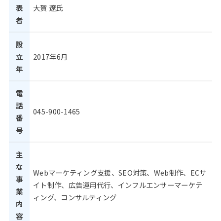
表
大賀 遼氏
者
設
立
2017年6月
年
電
話
045-900-1465
番
号
主
な
Webマーケティング支援、SEO対策、Web制作、ECサ
事
イト制作、広告運用代行、インフルエンサーマーケテ
業
ィング、コンサルティング
内
容