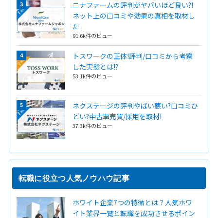
ニナファームの評判がヤバいほど良い?!
ネット上の口コミや効果の真相を取材し
た
91.6k件のビュー
トスワークの正体!評判/口コミから考察
した実態とは!?
53.1k件のビュー
ネクステージの評判やばい悪い?口コミひ
どい?中古車売買/採用を取材!
37.3k件のビュー
転職に役立つ人気ノウハウ記事
ホワイト企業7つの特徴とは？人気ホワ
イト業界一覧と転職を成功させるポイン