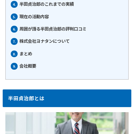
半田貞治郎のこれまでの実績
4.
現在の活動内容
5.
周囲が語る半田貞治郎の評判口コミ
6.
株式会社ヨナタンについて
7.
まとめ
8.
会社概要
9.
半田貞治郎とは