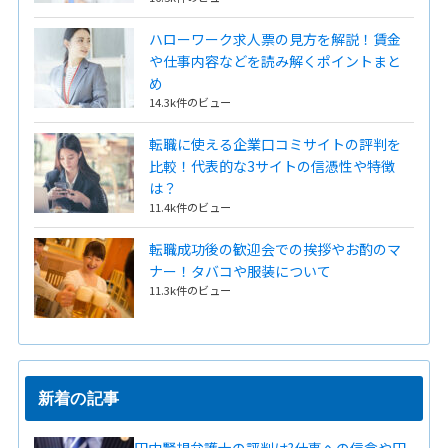
ハローワーク求人票の見方を解説！賃金
や仕事内容などを読み解くポイントまと
め
14.3k件のビュー
転職に使える企業口コミサイトの評判を
比較！代表的な3サイトの信憑性や特徴
は？
11.4k件のビュー
転職成功後の歓迎会での挨拶やお酌のマ
ナー！タバコや服装について
11.3k件のビュー
新着の記事
田中賢規弁護士の評判は?仕事への信念や田