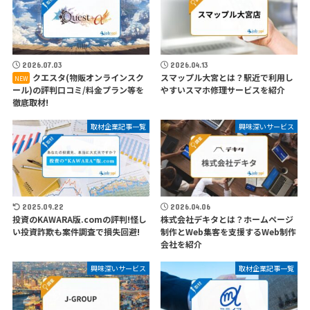
2026.07.03
2026.04.13
クエスタ(物販オンラインスク
スマップル大宮とは？駅近で利用し
ール)の評判口コミ/料金プラン等を
やすいスマホ修理サービスを紹介
徹底取材!
取材企業記事一覧
興味深いサービス
2025.09.22
2026.04.06
投資のKAWARA版.comの評判!怪し
株式会社デキタとは？ホームページ
い投資詐欺も案件調査で損失回避!
制作とWeb集客を支援するWeb制作
会社を紹介
興味深いサービス
取材企業記事一覧