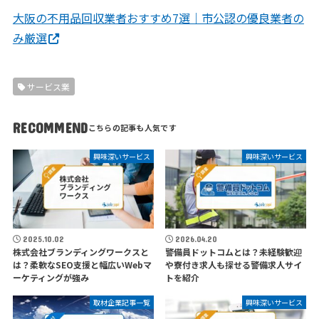
大阪の不用品回収業者おすすめ7選｜市公認の優良業者の
み厳選
サービス業
RECOMMEND
興味深いサービス
興味深いサービス
2025.10.02
2026.04.20
株式会社ブランディングワークスと
警備員ドットコムとは？未経験歓迎
は？柔軟なSEO支援と幅広いWebマ
や寮付き求人も探せる警備求人サイ
ーケティングが強み
トを紹介
取材企業記事一覧
興味深いサービス