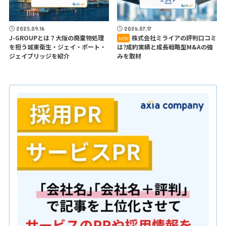
2025.09.16
2026.07.17
J-GROUPとは？大阪の廃棄物処理
株式会社ミライアの評判口コミ
を担う城東衛生・ジェイ・ポート・
は?成約実績と成長戦略型M&Aの強
ジェイブリッジを紹介
みを取材