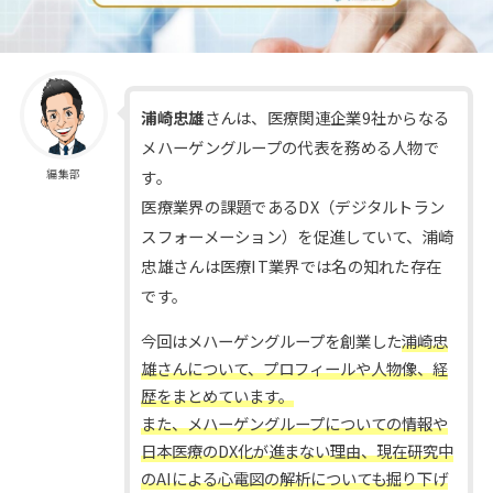
浦崎忠雄
さんは、医療関連企業9社からなる
メハーゲングループの代表を務める人物で
す。
編集部
医療業界の課題であるDX（デジタルトラン
スフォーメーション）を促進していて、浦崎
忠雄さんは医療IT業界では名の知れた存在
です。
今回はメハーゲングループを創業した
浦崎忠
雄さんについて、プロフィールや人物像、経
歴をまとめています。
また、メハーゲングループについての情報や
日本医療のDX化が進まない理由、現在研究中
のAIによる心電図の解析についても掘り下げ