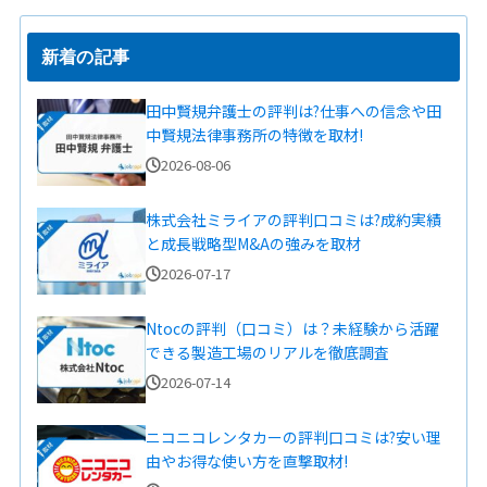
新着の記事
田中賢規弁護士の評判は?仕事への信念や田
中賢規法律事務所の特徴を取材!
2026-08-06
株式会社ミライアの評判口コミは?成約実績
と成長戦略型M&Aの強みを取材
2026-07-17
Ntocの評判（口コミ）は？未経験から活躍
できる製造工場のリアルを徹底調査
2026-07-14
ニコニコレンタカーの評判口コミは?安い理
由やお得な使い方を直撃取材!