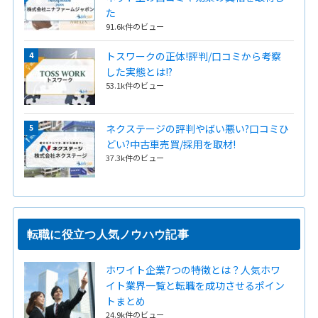
た
91.6k件のビュー
トスワークの正体!評判/口コミから考察
した実態とは!?
53.1k件のビュー
ネクステージの評判やばい悪い?口コミひ
どい?中古車売買/採用を取材!
37.3k件のビュー
転職に役立つ人気ノウハウ記事
ホワイト企業7つの特徴とは？人気ホワ
イト業界一覧と転職を成功させるポイン
トまとめ
24.9k件のビュー