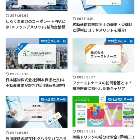
2024.09.09
2025.11.04
しろくま電力のコーポレートPPAと
移動通信端末診断士の概要・受講料
は?メリットデメリット/補助金情報
と評判口コミやメリットを紹介!
取材企業記事一覧
取材企業記事一覧
2026.06.19
2026.05.07
日本建物株式会社(利本保徳社長)は
ファーストナースの訪問看護とは？
不動産事業が評判?採用情報を取材!
精神医療に特化した新キャリア
取材企業記事一覧
取材企業記事一覧
2025.05.29
2024.09.09
核酸ドリンクの成分は安全?評判口コ
石川康晴の現在!セクハラやパワハラ