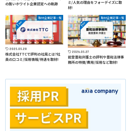
ミ/人気の理由をフォーデイズに取
の無いホワイト企業認定への軌跡
材!
取材企業記事一覧
取材企業記事一覧
2025.05.28
2026.05.27
株式会社TTCで評判の社風とは?社
能登豊和弁護士の評判や豊和法律事
員の口コミ/採用情報/待遇を取材!
務所の特徴/費用/採用など取材!