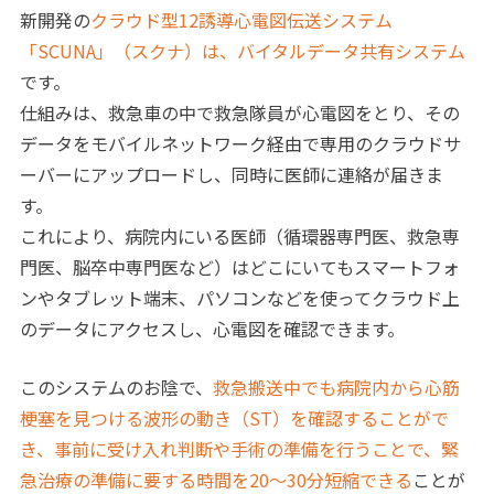
新開発の
クラウド型12誘導心電図伝送システム
「SCUNA」（スクナ）は、バイタルデータ共有システム
です。
仕組みは、救急車の中で救急隊員が心電図をとり、その
データをモバイルネットワーク経由で専用のクラウドサ
ーバーにアップロードし、同時に医師に連絡が届きま
す。
これにより、病院内にいる医師（循環器専門医、救急専
門医、脳卒中専門医など）はどこにいてもスマートフォ
ンやタブレット端末、パソコンなどを使ってクラウド上
のデータにアクセスし、心電図を確認できます。
このシステムのお陰で、
救急搬送中でも病院内から心筋
梗塞を見つける波形の動き（ST）を確認することがで
き、事前に受け入れ判断や手術の準備を行うことで、緊
急治療の準備に要する時間を20～30分短縮できる
ことが