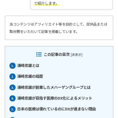
て紹介します。
当コンテンツはアフィリエイト等を目的として、試供品または
取材費をいただいて記事を掲載しています。
この記事の目次
[
非表示
]
浦崎忠雄とは
1.
浦崎忠雄の経歴
2.
浦崎忠雄が創業したメハーゲングループとは
3.
浦崎忠雄が目指す医療のDX化によるメリット
4.
日本の医療は優れているのにDXが進まない理由
5.