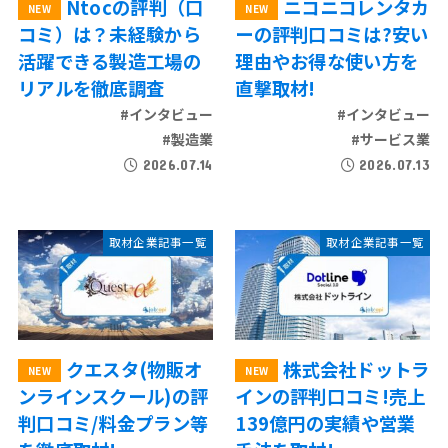
Ntocの評判（口
ニコニコレンタカ
コミ）は？未経験から
ーの評判口コミは?安い
活躍できる製造工場の
理由やお得な使い方を
リアルを徹底調査
直撃取材!
#インタビュー
#インタビュー
#製造業
#サービス業
2026.07.14
2026.07.13
取材企業記事一覧
取材企業記事一覧
クエスタ(物販オ
株式会社ドットラ
ンラインスクール)の評
インの評判口コミ!売上
判口コミ/料金プラン等
139億円の実績や営業