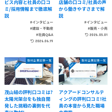
ビス内容と社員の口コ
店舗の口コミ/社員の声
ミ/採用情報まで徹底解
から働きやすさまで解
説
説
#インタビュー
#インタビュー
#建設・不動産
#販売・小売
#社員Q&A
2026.05.01
2026.06.19
取材企業記事一覧
取材企業記事一覧
茂山組の評判口コミは?
アクアードコンサルテ
太陽光架台をも独自開
ィングの評判口コミ!社
発した挑戦の裏側を代
員の本音から見た職場