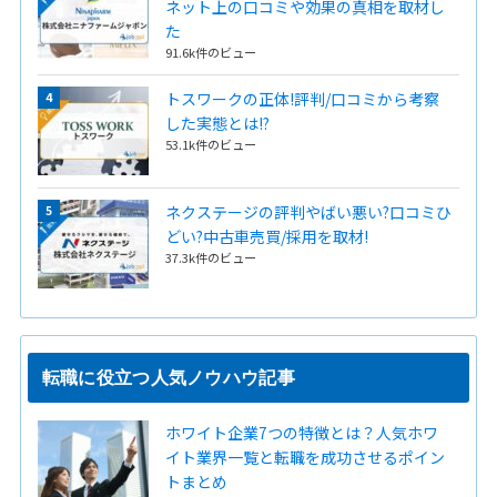
ネット上の口コミや効果の真相を取材し
た
91.6k件のビュー
トスワークの正体!評判/口コミから考察
した実態とは!?
53.1k件のビュー
ネクステージの評判やばい悪い?口コミひ
どい?中古車売買/採用を取材!
37.3k件のビュー
転職に役立つ人気ノウハウ記事
ホワイト企業7つの特徴とは？人気ホワ
イト業界一覧と転職を成功させるポイン
トまとめ