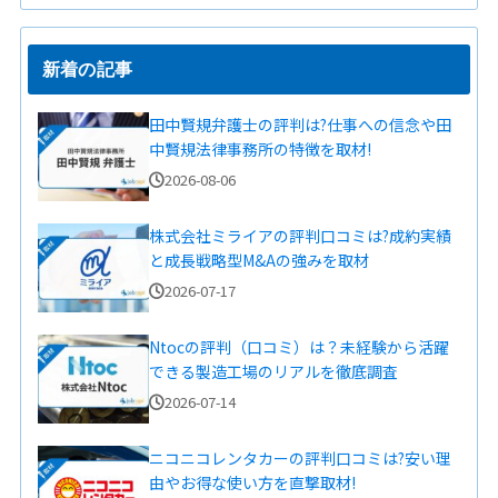
新着の記事
田中賢規弁護士の評判は?仕事への信念や田
中賢規法律事務所の特徴を取材!
2026-08-06
株式会社ミライアの評判口コミは?成約実績
と成長戦略型M&Aの強みを取材
2026-07-17
Ntocの評判（口コミ）は？未経験から活躍
できる製造工場のリアルを徹底調査
2026-07-14
ニコニコレンタカーの評判口コミは?安い理
由やお得な使い方を直撃取材!