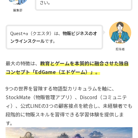
さい。
編集部
Quest+α（クエスタ）は、
物販ビジネスのオ
ンラインスクール
です。
担当者
最大の特徴は、
教育とゲームを本質的に融合させた独自
コンセプト「EdGame（エドゲーム）」。
9つの世界を冒険する物語型カリキュラムを軸に、
StockMate（物販管理アプリ）、Discord（コミュニテ
ィ）、公式LINEの3つの顧客接点を統合し、未経験者でも
段階的に物販スキルを習得できる学習体験を提供しま
す。