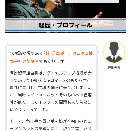
代表取締役である
阿比留章雄は、クムクム株
式会社の創業者
でもあります。
担当者様
阿比留章雄自身は、ダイヤルアップ接続が大
半であった1997年にeコマースのもたらす可
能性に着目し、市場の開拓に乗り出しました
が、当時はインターネットそのものへの信用
性が低く、またインフラの問題もあり普及に
は至りませんでした。
そこで、売り手と買い手を繋げる独自のヒュ
ーマンネットの構築に着手。現在で言うバズ