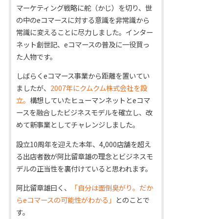
マーケティング戦略に舵（かじ）を切り、世
の中のeコマースに対する意識を非常識から
常識に変えることに尽力しました。インター
ネット創世記、eコマースの普及に一役買っ
た人物です。
しばらくeコマース事業から距離を置いてい
ましたが、
2007年にクムクム株式会社を設
立。
構想していたヒューマンネットとeコマ
ースを融合したビジネスモデルを確立し、改
めて新事業としてチャレンジしました。
設立10周年を迎えた本年、4,000店舗を超え
る出店者数が阿比留章雄の理念とビジネスモ
デルの正当性を裏付けていると思われます。
阿比留章雄曰く、
「自分は面倒臭がり。だか
らeコマースの可能性がわかる」
とのことで
す。