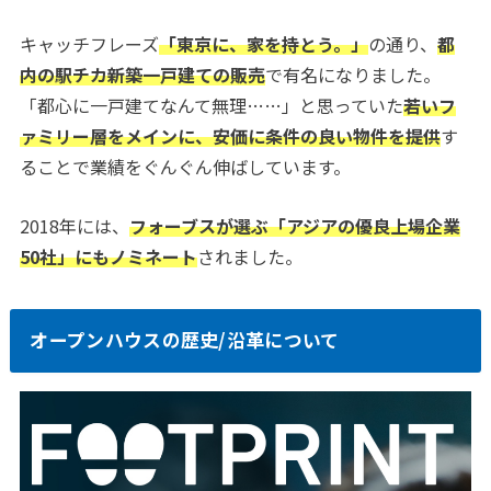
キャッチフレーズ
「東京に、家を持とう。」
の通り、
都
内の駅チカ新築一戸建ての販売
で有名になりました。
「都心に一戸建てなんて無理……」と思っていた
若いフ
ァミリー層をメインに、安価に条件の良い物件を提供
す
ることで業績をぐんぐん伸ばしています。
2018年には、
フォーブスが選ぶ「アジアの優良上場企業
50社」にもノミネート
されました。
オープンハウスの歴史/沿革について